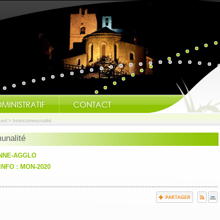
eil
>
Intercommunalité
unalité
NNE-AGGLO
Modification des h
INFO : MON-2020