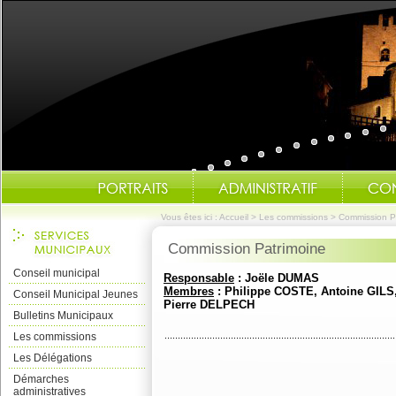
Vous êtes ici :
Accueil
>
Les commissions
>
Commission P
Commission Patrimoine
Conseil municipal
Responsable
: Joële DUMAS
Membres
: Philippe COSTE, Antoine GIL
Conseil Municipal Jeunes
Pierre DELPECH
Bulletins Municipaux
Les commissions
Les Délégations
Démarches
administratives