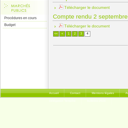
Télécharger le document
Compte rendu 2 septembre
Procédures en cours
Budget
Télécharger le document
<<
<
1
2
3
4
Accueil
Contact
Mentions légales
A
Délégation Tempête
bulletins-2024