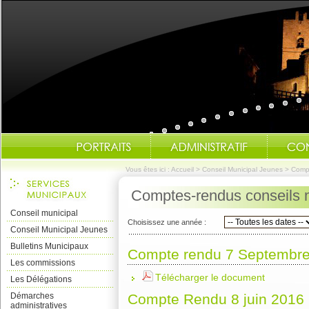
Vous êtes ici :
Accueil
>
Conseil Municipal Jeunes
>
Comp
Comptes-rendus conseils 
Conseil municipal
Choisissez une année :
Conseil Municipal Jeunes
Bulletins Municipaux
Compte rendu 7 Septembr
Les commissions
Télécharger le document
Les Délégations
Démarches
Compte Rendu 8 juin 2016
administratives