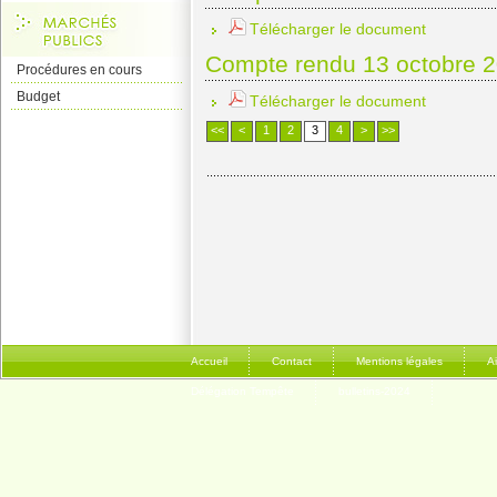
Télécharger le document
Compte rendu 13 octobre 
Procédures en cours
Budget
Télécharger le document
<<
<
1
2
3
4
>
>>
Accueil
Contact
Mentions légales
A
Délégation Tempête
bulletins-2024