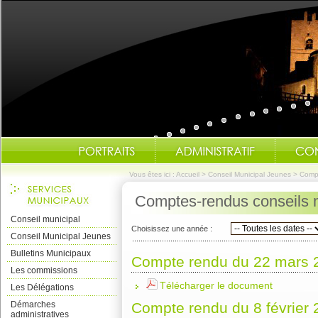
Vous êtes ici :
Accueil
>
Conseil Municipal Jeunes
>
Comp
Comptes-rendus conseils 
Conseil municipal
Choisissez une année :
Conseil Municipal Jeunes
Bulletins Municipaux
Compte rendu du 22 mars 
Les commissions
Télécharger le document
Les Délégations
Démarches
Compte rendu du 8 février
administratives