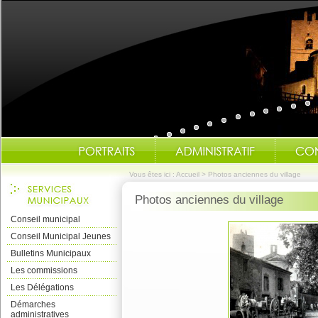
Vous êtes ici :
Accueil
>
Photos anciennes du village
Photos anciennes du village
Conseil municipal
Conseil Municipal Jeunes
Bulletins Municipaux
Les commissions
Les Délégations
Démarches
administratives