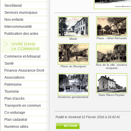
Secrétariat
Services municipaux
Nos enfants
Intercommunalité
Publication des actes
Place - Hôtel Richardis
Mairie
Commerce et Artisanat
Santé
Rue de la ville, anciens
Place du Bourguet
remparts
Finance-Assurance-Droit
Associations
Patrimoine
Tourisme
Gare Rieux-Peyriac
Ancienne gendarmerie
Plan d'accès
Transports en commun
Co-voiturage
Publié le Vendredi 12 Février 2016 à 16:42:41
Plan cadastral
Numéros utiles