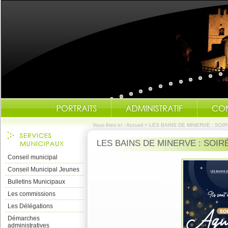
Vous êtes ici :
Accueil
>
LES BAINS DE MINERVE : SOI
LES BAINS DE MINERVE : SOI
Conseil municipal
Conseil Municipal Jeunes
Bulletins Municipaux
Les commissions
Les Délégations
Démarches
administratives